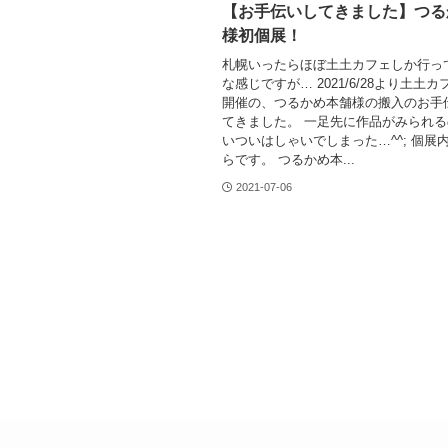
【お手伝いしてきました】つる
様初個展！
札幌いったらほぼ土土カフェしか行っ
な感じですが… 2021/6/28より土土
開催の、つるかめ本舗様の搬入のお手
てきました。 一足先に作品がみられ
いついはしゃいでしまった…^^; 個展
らです。 つるかめ本...
2021-07-06