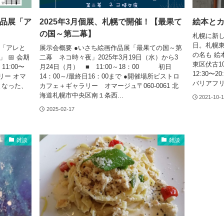
作品展「ア
2025年3月個展、札幌で開催！【最果て
絵本と
の国～第二幕】
札幌に新し
日。札幌東
展「アレと
展示会概要 ●いさち絵画作品展「最果ての国～第
の名も 絵
 📅 会期
二幕 ネコ時々夜」2025年3月19日（水）から3
東区伏古1
11:00〜
月24日（月） ■ 11:00～18：00 初日
12:30〜
ラリー オマ
14：00～/最終日16：00まで ●開催場所ビストロ
バリアフリ
となった、
カフェ＋ギャラリー オマージュ〒060-0061 北
海道札幌市中央区南１条西...
2021-10-
2025-02-17
雑談
雑談