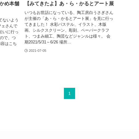
かめ本舗
【みてきたよ】あ・ら・かるとアート展
いつもお世話になっている、陶工房白うさぎさん
が主催の「あ・ら・かるとアート展」を見に行っ
てないよう
てきました！ 水彩パステル、イラスト、木版
カフェさんで
画、シルクスクリーン、彫刻、ペーパークラフ
伝いに行っ
ト、つまみ細工、陶芸などジャンルは様々。 会
るので、つ
期2021/5/31～6/26 場所...
内容はこち
2021-07-05
1