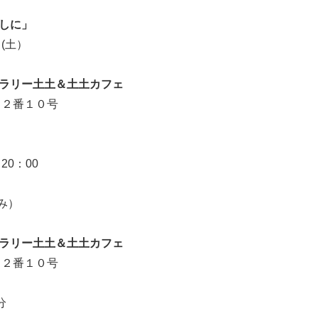
がしに」
日(土）
ラリー土土＆土土カフェ
目２番１０号
20：00
休み）
ラリー土土＆土土カフェ
目２番１０号
分