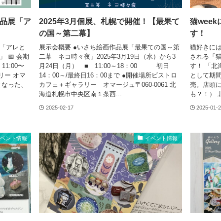
作品展「ア
2025年3月個展、札幌で開催！【最果て
猫wee
の国～第二幕】
す！
展「アレと
展示会概要 ●いさち絵画作品展「最果ての国～第
猫好きには
 📅 会期
二幕 ネコ時々夜」2025年3月19日（水）から3
される「猫
11:00〜
月24日（月） ■ 11:00～18：00 初日
す！ 「北
ラリー オマ
14：00～/最終日16：00まで ●開催場所ビストロ
として期
となった、
カフェ＋ギャラリー オマージュ〒060-0061 北
売。店頭
海道札幌市中央区南１条西...
も？！） 
2025-02-17
2025-01-
イベント情報
イベント情報