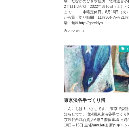
場 たなかのぴざや住所 北海道苫小
2丁目1-3会期 2022年8月6日（土）
まで 水曜定休日、8月16日（火）1
から貸し切り時間 11時30分から21時
場 無料http://garekiyo...
2022-08-04
東京渋谷手づくり博
こんにちは！いさちです。 東京で委
知らせです。 第4回東京渋谷手づくり博
京渋谷西武百貨店A館７階催事場 日時/2
10日～15日 主催/amulet様 新作キ