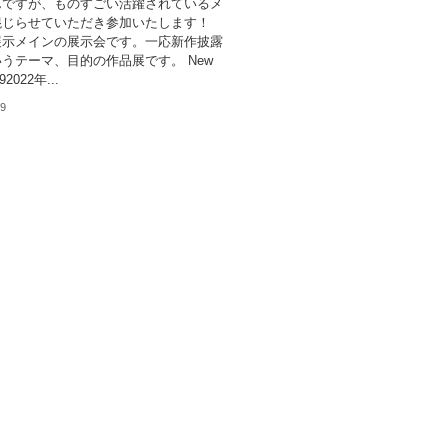
んですが、ものすごい活躍されているメ
混じらせていただき参加いたします！
展示メインの展示会です。一応新作披露
うテーマ、目的の作品展です。 New
192022年...
09