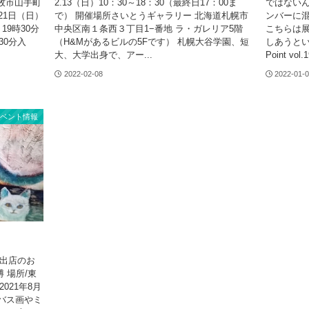
牧市山手町
2.13（日）​10：30～18：30（最終日17：00ま
ではない
～21日（日）
で） 開催場所さいとうギャラリー 北海道札幌市
ンバーに
9時30分
中央区南１条西３丁目1−番地 ラ・ガレリア5階
こちらは
30分入
（H&Mがあるビルの5Fです） 札幌大谷学園、短
しあうとい
大、大学出身で、アー...
Point vol.
2022-02-08
2022-01-
イベント情報
託出店のお
 場所/東
021年8月
ャンバス画やミ