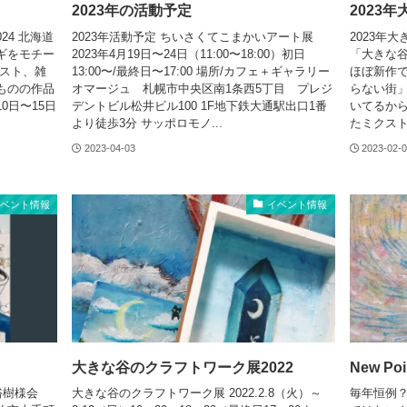
2023年の活動予定
2023
24 北海道
2023年活動予定 ちいさくてこまかいアート展
2023年
ギをモチー
2023年4月19日〜24日（11:00〜18:00）初日
「大きな
ラスト、雑
13:00〜/最終日〜17:00 場所/カフェ＋ギャラリー
ほぼ新作で
ものの作品
オマージュ 札幌市中央区南1条西5丁目 プレジ
らない街」
0日〜15日
デントビル松井ビル100 1F地下鉄大通駅出口1番
いてるから
より徒歩3分 サッポロモノ...
たミクスト
2023-04-03
2023-02-
イベント情報
イベント情報
大きな谷のクラフトワーク展2022
New Poin
裕樹様会
大きな谷のクラフトワーク展 2022.2.8（火）～
毎年恒例？！