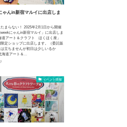
kにゃんin新宿マルイに出店しま
たまらない！ 2025年2月1日から開催
weekにゃんin新宿マルイ」に出店しま
海道アート＆クラフト ほくほく座」
間限定ショップに出店します。（委託販
には立ちませんが初日は少しいるか
北海道アート＆...
27
イベント情報